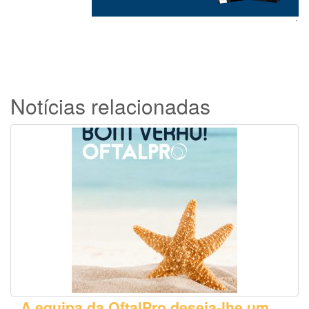
`
Notícias relacionadas
A equipa da OftalPro deseja-lhe um