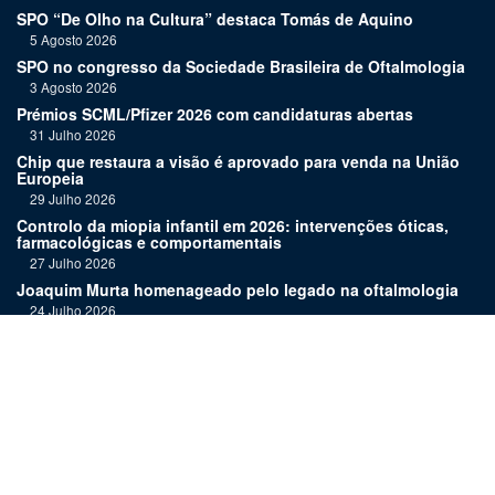
SPO “De Olho na Cultura” destaca Tomás de Aquino
5 Agosto 2026
SPO no congresso da Sociedade Brasileira de Oftalmologia
3 Agosto 2026
Prémios SCML/Pfizer 2026 com candidaturas abertas
31 Julho 2026
Chip que restaura a visão é aprovado para venda na União
Europeia
29 Julho 2026
Controlo da miopia infantil em 2026: intervenções óticas,
farmacológicas e comportamentais
27 Julho 2026
Joaquim Murta homenageado pelo legado na oftalmologia
24 Julho 2026
Nova terapia para Alzheimer vence Prémio Inovação
Bluepharma | UC
22 Julho 2026
"Diagnosticar bem exige tempo, repetição e alguma
humildade"
20 Julho 2026
Links: