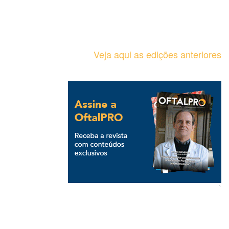
Veja aqui as edições anteriores
`