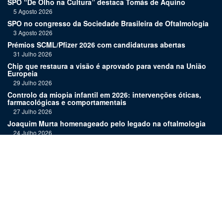
SPO “De Olho na Cultura” destaca Tomás de Aquino
5 Agosto 2026
SPO no congresso da Sociedade Brasileira de Oftalmologia
3 Agosto 2026
Prémios SCML/Pfizer 2026 com candidaturas abertas
31 Julho 2026
Chip que restaura a visão é aprovado para venda na União
Europeia
29 Julho 2026
Controlo da miopia infantil em 2026: intervenções óticas,
farmacológicas e comportamentais
27 Julho 2026
Joaquim Murta homenageado pelo legado na oftalmologia
24 Julho 2026
Nova terapia para Alzheimer vence Prémio Inovação
Bluepharma | UC
22 Julho 2026
"Diagnosticar bem exige tempo, repetição e alguma
humildade"
20 Julho 2026
Links: