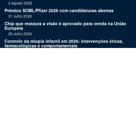
3 Agosto 2026
Prémios SCML/Pfizer 2026 com candidaturas abertas
31 Julho 2026
Chip que restaura a visão é aprovado para venda na União
Europeia
29 Julho 2026
Controlo da miopia infantil em 2026: intervenções óticas,
farmacológicas e comportamentais
27 Julho 2026
Joaquim Murta homenageado pelo legado na oftalmologia
24 Julho 2026
Nova terapia para Alzheimer vence Prémio Inovação
Bluepharma | UC
22 Julho 2026
Links:
Assinatura
Estatuto editorial
Revista
Media kit
Ficha técnica
Contactos