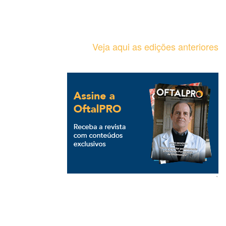
Veja aqui as edições anteriores
`