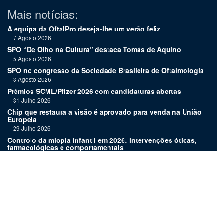
Mais notícias:
A equipa da OftalPro deseja-lhe um verão feliz
7 Agosto 2026
SPO “De Olho na Cultura” destaca Tomás de Aquino
5 Agosto 2026
SPO no congresso da Sociedade Brasileira de Oftalmologia
3 Agosto 2026
Prémios SCML/Pfizer 2026 com candidaturas abertas
31 Julho 2026
Chip que restaura a visão é aprovado para venda na União
Europeia
29 Julho 2026
Controlo da miopia infantil em 2026: intervenções óticas,
farmacológicas e comportamentais
27 Julho 2026
Joaquim Murta homenageado pelo legado na oftalmologia
24 Julho 2026
Nova terapia para Alzheimer vence Prémio Inovação
Bluepharma | UC
22 Julho 2026