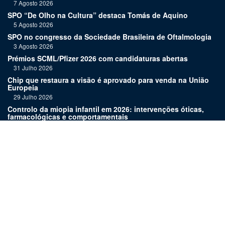
7 Agosto 2026
SPO “De Olho na Cultura” destaca Tomás de Aquino
5 Agosto 2026
SPO no congresso da Sociedade Brasileira de Oftalmologia
3 Agosto 2026
Prémios SCML/Pfizer 2026 com candidaturas abertas
31 Julho 2026
Chip que restaura a visão é aprovado para venda na União
Europeia
29 Julho 2026
Controlo da miopia infantil em 2026: intervenções óticas,
farmacológicas e comportamentais
27 Julho 2026
Joaquim Murta homenageado pelo legado na oftalmologia
24 Julho 2026
Nova terapia para Alzheimer vence Prémio Inovação
Bluepharma | UC
22 Julho 2026
Links:
Assinatura
Estatuto editorial