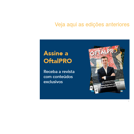
Veja aqui as edições anteriores
`