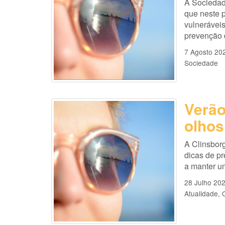
A Sociedad
que neste p
vulneráveis
prevenção d
7 Agosto 20
Sociedade
Verão
olhos
A Clinsborg
dicas de pr
a manter u
28 Julho 20
Atualidade