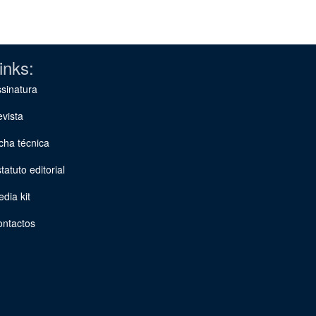
inks:
sinatura
vista
cha técnica
tatuto editorial
dia kit
ontactos