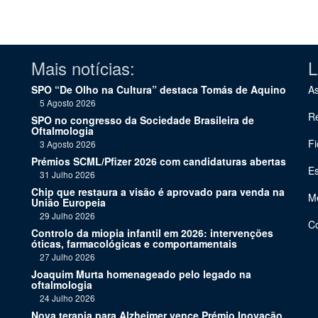
Mais notícias:
L
SPO “De Olho na Cultura” destaca Tomás de Aquino
As
5 Agosto 2026
Re
SPO no congresso da Sociedade Brasileira de
Oftalmologia
Fi
3 Agosto 2026
Prémios SCML/Pfizer 2026 com candidaturas abertas
Es
31 Julho 2026
Chip que restaura a visão é aprovado para venda na
Me
União Europeia
29 Julho 2026
C
Controlo da miopia infantil em 2026: intervenções
óticas, farmacológicas e comportamentais
27 Julho 2026
Joaquim Murta homenageado pelo legado na
oftalmologia
24 Julho 2026
Nova terapia para Alzheimer vence Prémio Inovação