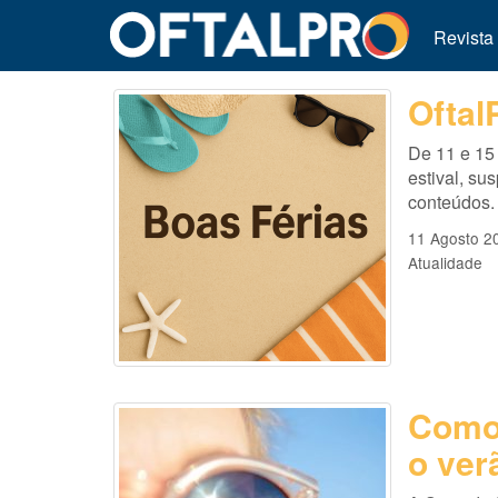
Revista
Oftal
De 11 e 15 
estival, s
conteúdos.
11 Agosto 2
Atualidade
Como 
o ver