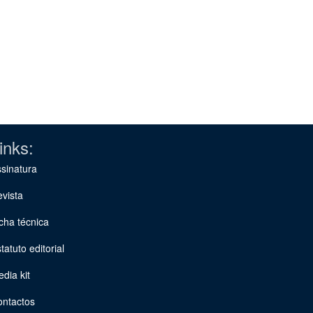
inks:
sinatura
vista
cha técnica
tatuto editorial
dia kit
ontactos