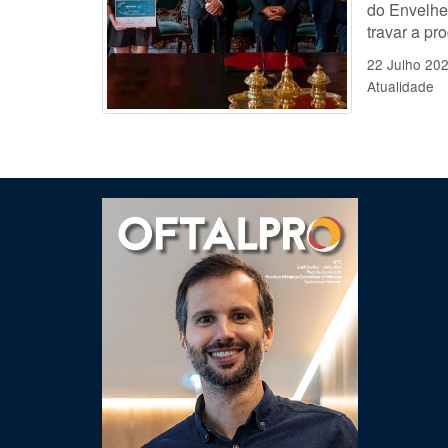
do Envelhe
travar a pr
22 Julho 20
Atualidade
Clique para ler