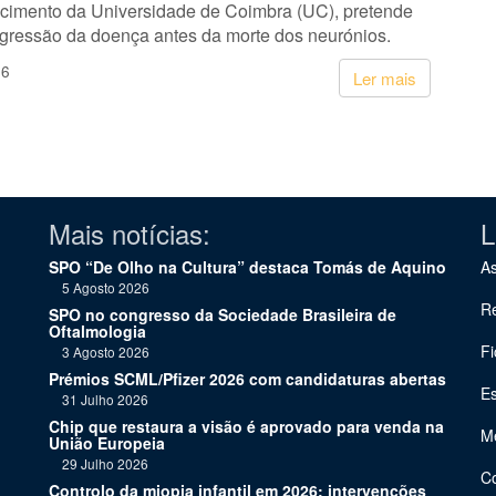
cimento da Universidade de Coimbra (UC), pretende
ogressão da doença antes da morte dos neurónios.
26
Ler mais
Mais notícias:
L
SPO “De Olho na Cultura” destaca Tomás de Aquino
As
5 Agosto 2026
Re
SPO no congresso da Sociedade Brasileira de
Oftalmologia
Fi
3 Agosto 2026
Prémios SCML/Pfizer 2026 com candidaturas abertas
Es
31 Julho 2026
Chip que restaura a visão é aprovado para venda na
Me
União Europeia
29 Julho 2026
C
Controlo da miopia infantil em 2026: intervenções