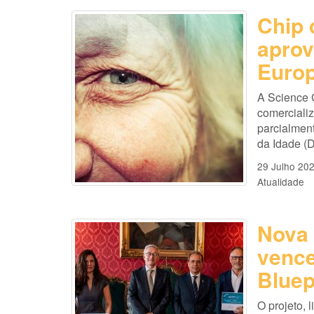
Chip 
aprov
Europ
A Science 
comercializ
parcialmen
da Idade (D
29 Julho 20
Atualidade
Nova 
vence
Bluep
O projeto, 