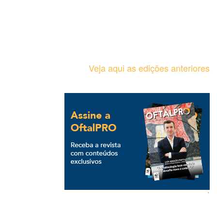
Veja aqui as edições anteriores
`