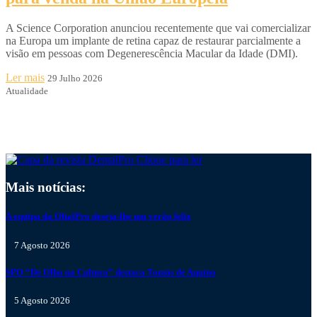
A Science Corporation anunciou recentemente que vai comercializar
na Europa um implante de retina capaz de restaurar parcialmente a
visão em pessoas com Degenerescência Macular da Idade (DMI).
Ler mais
29 Julho 2026
Atualidade
Clique para ler
Mais notícias:
A equipa da OftalPro deseja-lhe um verão feliz
7 Agosto 2026
SPO “De Olho na Cultura” destaca Tomás de Aquino
5 Agosto 2026