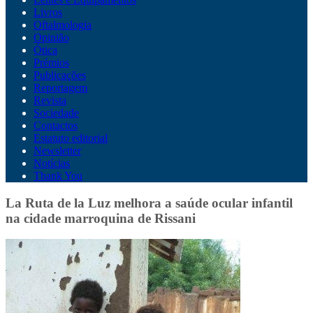
Livros
Oftalmologia
Opinião
Ótica
Prémios
Publicações
Reportagem
Revista
Sociedade
Contactos
Estatuto editorial
Newsletter
Notícias
Thank You
La Ruta de la Luz melhora a saúde ocular infantil
na cidade marroquina de Rissani