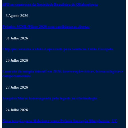
SPO no congresso da Sociedade Brasileira de Oftalmologia
3 Agosto 2026
Prémios SCML/Pfizer 2026 com candidaturas abertas
31 Julho 2026
Chip que restaura a visão é aprovado para venda na União Europeia
29 Julho 2026
Controlo da miopia infantil em 2026: intervenções óticas, farmacológicas e
comportamentais
27 Julho 2026
Joaquim Murta homenageado pelo legado na oftalmologia
24 Julho 2026
Nova terapia para Alzheimer vence Prémio Inovação Bluepharma | UC