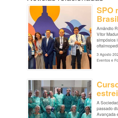
SPO n
Brasi
Amândio Ro
Vítor Madu
simpósios i
oftalmopedi
3 Agosto 20
Eventos e F
Curso
estre
A Sociedad
passado di
Avançada e