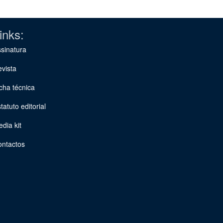
inks:
sinatura
vista
cha técnica
tatuto editorial
dia kit
ontactos