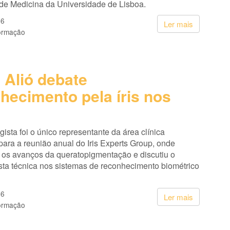
de Medicina da Universidade de Lisboa.
26
Ler mais
ormação
 Alió debate
hecimento pela íris nos
gista foi o único representante da área clínica
ara a reunião anual do Iris Experts Group, onde
 os avanços da queratopigmentação e discutiu o
sta técnica nos sistemas de reconhecimento biométrico
26
Ler mais
ormação