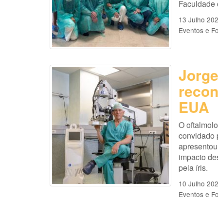
Faculdade 
13 Julho 20
Eventos e F
Jorge
recon
EUA
O oftalmolo
convidado p
apresentou
impacto de
pela íris.
10 Julho 20
Eventos e F