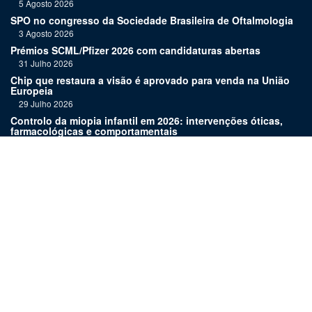
5 Agosto 2026
SPO no congresso da Sociedade Brasileira de Oftalmologia
3 Agosto 2026
Prémios SCML/Pfizer 2026 com candidaturas abertas
31 Julho 2026
Chip que restaura a visão é aprovado para venda na União
Europeia
29 Julho 2026
Controlo da miopia infantil em 2026: intervenções óticas,
farmacológicas e comportamentais
27 Julho 2026
Joaquim Murta homenageado pelo legado na oftalmologia
24 Julho 2026
Nova terapia para Alzheimer vence Prémio Inovação
Bluepharma | UC
22 Julho 2026
Links:
Assinatura
Estatuto editorial
Revista
Media kit