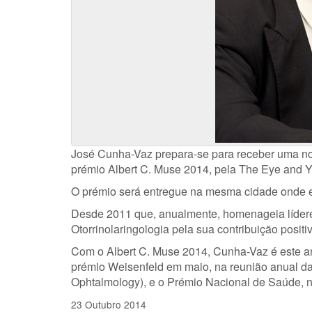
José Cunha-Vaz prepara-se para receber uma nov
prémio Albert C. Muse 2014, pela The Eye and Ye
O prémio será entregue na mesma cidade onde es
Desde 2011 que, anualmente, homenageia líderes
Otorrinolaringologia pela sua contribuição posit
Com o Albert C. Muse 2014, Cunha-Vaz é este ano
prémio Weisenfeld em maio, na reunião anual da
Ophtalmology), e o Prémio Nacional de Saúde, n
23 Outubro 2014