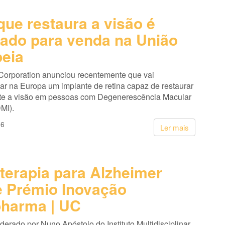
que restaura a visão é
ado para venda na União
eia
Corporation anunciou recentemente que vai
ar na Europa um implante de retina capaz de restaurar
te a visão em pessoas com Degenerescência Macular
MI).
26
Ler mais
terapia para Alzheimer
 Prémio Inovação
harma | UC
liderado por Nuno Apóstolo do Instituto Multidisciplinar