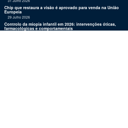
31 Julho 2026
Chip que restaura a visão é aprovado para venda na União
Europeia
29 Julho 2026
Controlo da miopia infantil em 2026: intervenções óticas,
farmacológicas e comportamentais
27 Julho 2026
Joaquim Murta homenageado pelo legado na oftalmologia
24 Julho 2026
Nova terapia para Alzheimer vence Prémio Inovação
Bluepharma | UC
22 Julho 2026
Links:
Assinatura
Estatuto editorial
Revista
Media kit
Ficha técnica
Contactos
©
2026 OftalPro