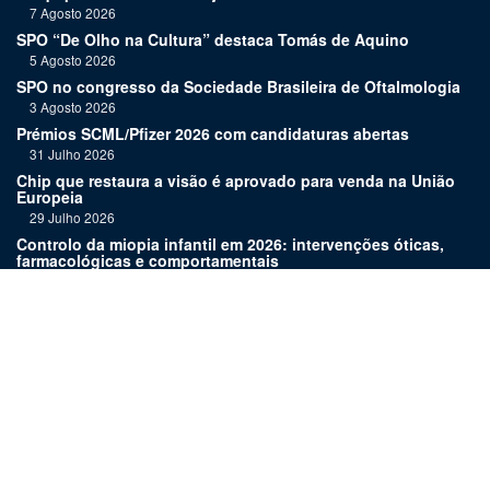
7 Agosto 2026
SPO “De Olho na Cultura” destaca Tomás de Aquino
5 Agosto 2026
SPO no congresso da Sociedade Brasileira de Oftalmologia
3 Agosto 2026
Prémios SCML/Pfizer 2026 com candidaturas abertas
31 Julho 2026
Chip que restaura a visão é aprovado para venda na União
Europeia
29 Julho 2026
Controlo da miopia infantil em 2026: intervenções óticas,
farmacológicas e comportamentais
27 Julho 2026
Joaquim Murta homenageado pelo legado na oftalmologia
24 Julho 2026
Nova terapia para Alzheimer vence Prémio Inovação
Bluepharma | UC
22 Julho 2026
Links:
Assinatura
Estatuto editorial