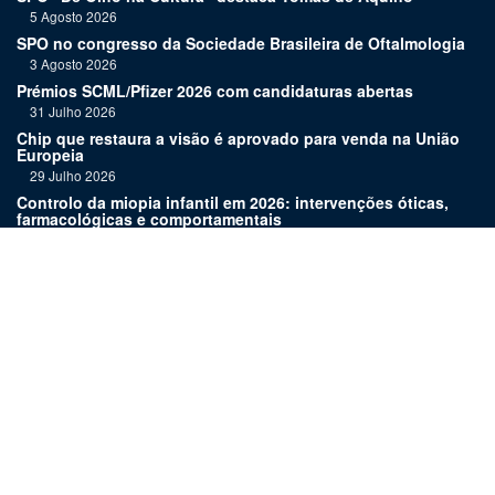
5 Agosto 2026
SPO no congresso da Sociedade Brasileira de Oftalmologia
3 Agosto 2026
Prémios SCML/Pfizer 2026 com candidaturas abertas
31 Julho 2026
Chip que restaura a visão é aprovado para venda na União
Europeia
29 Julho 2026
Controlo da miopia infantil em 2026: intervenções óticas,
farmacológicas e comportamentais
27 Julho 2026
Joaquim Murta homenageado pelo legado na oftalmologia
24 Julho 2026
Nova terapia para Alzheimer vence Prémio Inovação
Bluepharma | UC
22 Julho 2026
Links:
Assinatura
Estatuto editorial
Revista
Media kit