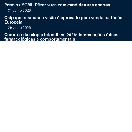
Prémios SCML/Pfizer 2026 com candidaturas abertas
31 Julho 2026
Chip que restaura a visão é aprovado para venda na União
Europeia
29 Julho 2026
Controlo da miopia infantil em 2026: intervenções óticas,
farmacológicas e comportamentais
27 Julho 2026
Joaquim Murta homenageado pelo legado na oftalmologia
24 Julho 2026
Nova terapia para Alzheimer vence Prémio Inovação
Bluepharma | UC
22 Julho 2026
Links:
Assinatura
Estatuto editorial
Revista
Media kit
Ficha técnica
Contactos