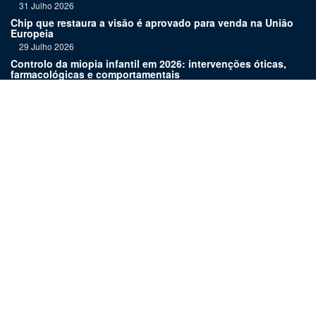
31 Julho 2026
Chip que restaura a visão é aprovado para venda na União
Europeia
29 Julho 2026
Controlo da miopia infantil em 2026: intervenções óticas,
farmacológicas e comportamentais
27 Julho 2026
Joaquim Murta homenageado pelo legado na oftalmologia
24 Julho 2026
Nova terapia para Alzheimer vence Prémio Inovação
Bluepharma | UC
22 Julho 2026
Links:
Assinatura
Estatuto editorial
Revista
Media kit
Ficha técnica
Contactos
©
2026 OftalPro