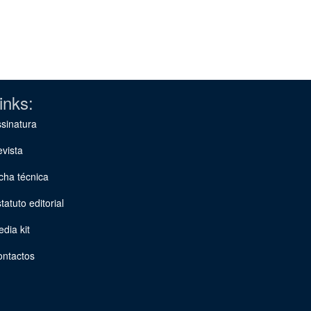
inks:
sinatura
vista
cha técnica
tatuto editorial
dia kit
ontactos