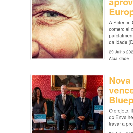
aprov
Europ
A Science 
comercializ
parcialmen
da Idade (D
29 Julho 20
Atualidade
Nova 
vence
Bluep
O projeto, 
do Envelhe
travar a pr