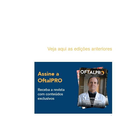
Veja aqui as edições anteriores
`