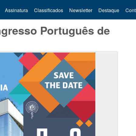
Assinatura
Classificados
Newsletter
Destaque
Cont
ngresso Português de