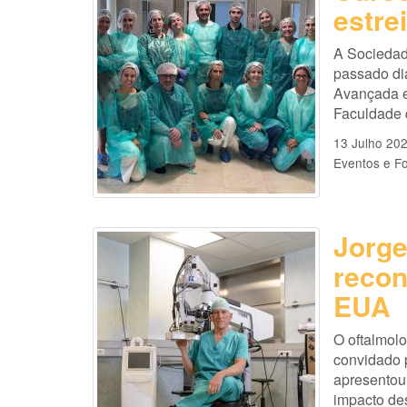
estre
A Sociedad
passado di
Avançada e
Faculdade 
13 Julho 20
Eventos e F
Jorge
recon
EUA
O oftalmolo
convidado p
apresentou
impacto de