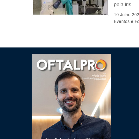
pela íris.
10 Julho 20
Eventos e F
Clique para ler