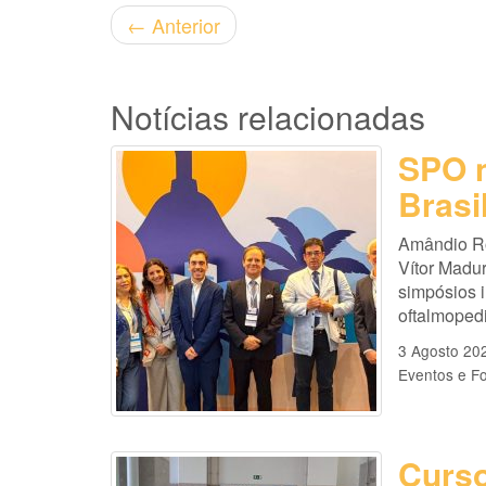
←
Anterior
Notícias relacionadas
SPO n
Brasi
Amândio Ro
Vítor Madu
simpósios i
oftalmopedi
3 Agosto 20
Eventos e F
Curso