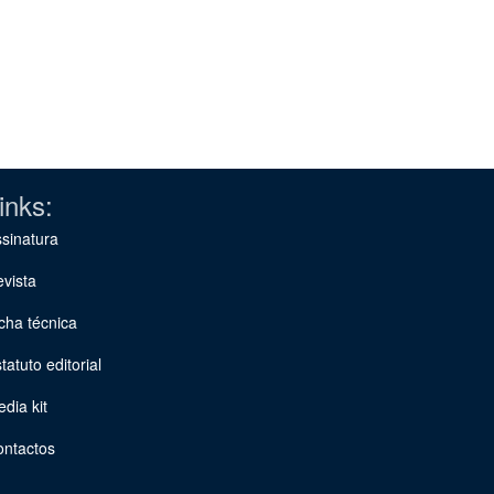
inks:
sinatura
vista
cha técnica
tatuto editorial
dia kit
ontactos