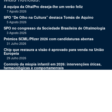
A equipa da OftalPro deseja-lhe um verão feliz
7 Agosto 2026
SPO “De Olho na Cultura” destaca Tomás de Aquino
5 Agosto 2026
SPO no congresso da Sociedade Brasileira de Oftalmologia
3 Agosto 2026
Prémios SCML/Pfizer 2026 com candidaturas abertas
31 Julho 2026
Chip que restaura a visão é aprovado para venda na União
Europeia
29 Julho 2026
Controlo da miopia infantil em 2026: intervenções óticas,
farmacológicas e comportamentais
27 Julho 2026
Joaquim Murta homenageado pelo legado na oftalmologia
24 Julho 2026
Nova terapia para Alzheimer vence Prémio Inovação
Bluepharma | UC
22 Julho 2026
Links: