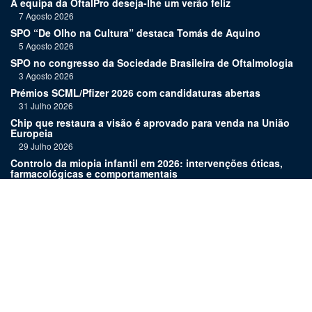
A equipa da OftalPro deseja-lhe um verão feliz
7 Agosto 2026
SPO “De Olho na Cultura” destaca Tomás de Aquino
5 Agosto 2026
SPO no congresso da Sociedade Brasileira de Oftalmologia
3 Agosto 2026
Prémios SCML/Pfizer 2026 com candidaturas abertas
31 Julho 2026
Chip que restaura a visão é aprovado para venda na União
Europeia
29 Julho 2026
Controlo da miopia infantil em 2026: intervenções óticas,
farmacológicas e comportamentais
27 Julho 2026
Joaquim Murta homenageado pelo legado na oftalmologia
24 Julho 2026
Nova terapia para Alzheimer vence Prémio Inovação
Bluepharma | UC
22 Julho 2026
Links:
Assinatura
Estatuto editorial