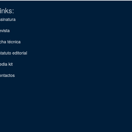
inks:
sinatura
vista
cha técnica
tatuto editorial
dia kit
ontactos