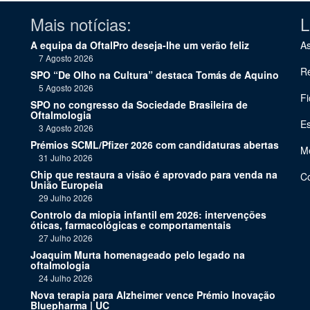
Mais notícias:
L
A equipa da OftalPro deseja-lhe um verão feliz
As
7 Agosto 2026
Re
SPO “De Olho na Cultura” destaca Tomás de Aquino
5 Agosto 2026
Fi
SPO no congresso da Sociedade Brasileira de
Oftalmologia
Es
3 Agosto 2026
Prémios SCML/Pfizer 2026 com candidaturas abertas
Me
31 Julho 2026
Chip que restaura a visão é aprovado para venda na
C
União Europeia
29 Julho 2026
Controlo da miopia infantil em 2026: intervenções
óticas, farmacológicas e comportamentais
27 Julho 2026
Joaquim Murta homenageado pelo legado na
oftalmologia
24 Julho 2026
Nova terapia para Alzheimer vence Prémio Inovação
Bluepharma | UC