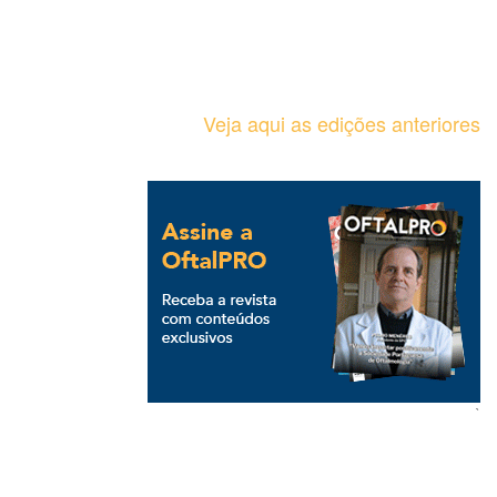
Veja aqui as edições anteriores
`