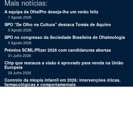
Mais notícias:
A equipa da OftalPro deseja-lhe um verão feliz
7 Agosto 2026
SPO “De Olho na Cultura” destaca Tomás de Aquino
5 Agosto 2026
SPO no congresso da Sociedade Brasileira de Oftalmologia
3 Agosto 2026
Prémios SCML/Pfizer 2026 com candidaturas abertas
31 Julho 2026
Chip que restaura a visão é aprovado para venda na União
Europeia
29 Julho 2026
Controlo da miopia infantil em 2026: intervenções óticas,
farmacológicas e comportamentais
27 Julho 2026
Joaquim Murta homenageado pelo legado na oftalmologia
24 Julho 2026
Nova terapia para Alzheimer vence Prémio Inovação
Bluepharma | UC
22 Julho 2026
Links: