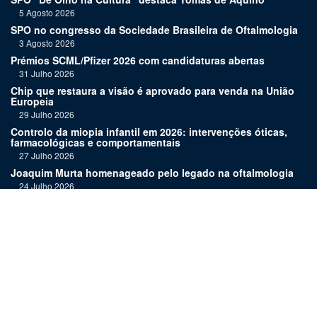
5 Agosto 2026
SPO no congresso da Sociedade Brasileira de Oftalmologia
3 Agosto 2026
Prémios SCML/Pfizer 2026 com candidaturas abertas
31 Julho 2026
Chip que restaura a visão é aprovado para venda na União
Europeia
29 Julho 2026
Controlo da miopia infantil em 2026: intervenções óticas,
farmacológicas e comportamentais
27 Julho 2026
Joaquim Murta homenageado pelo legado na oftalmologia
24 Julho 2026
Nova terapia para Alzheimer vence Prémio Inovação
Bluepharma | UC
22 Julho 2026
"Diagnosticar bem exige tempo, repetição e alguma
humildade"
20 Julho 2026
Links: