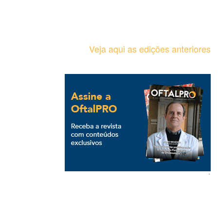
Veja aqui as edições anteriores
`