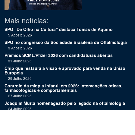
Mais notícias:
SPO “De Olho na Cultura” destaca Tomás de Aquino
5 Agosto 2026
SPO no congresso da Sociedade Brasileira de Oftalmologia
3 Agosto 2026
Prémios SCML/Pfizer 2026 com candidaturas abertas
31 Julho 2026
Chip que restaura a visão é aprovado para venda na União
Europeia
29 Julho 2026
Controlo da miopia infantil em 2026: intervenções óticas,
farmacológicas e comportamentais
27 Julho 2026
Joaquim Murta homenageado pelo legado na oftalmologia
24 Julho 2026
Nova terapia para Alzheimer vence Prémio Inovação
Bluepharma | UC
22 Julho 2026
"Diagnosticar bem exige tempo, repetição e alguma