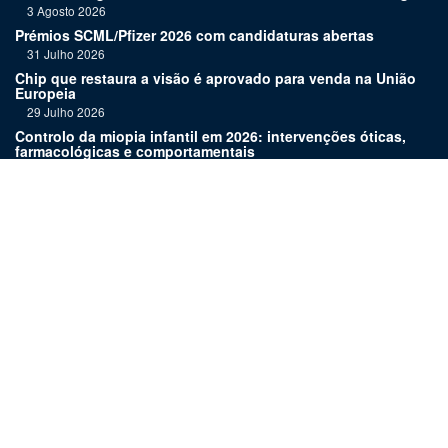
3 Agosto 2026
Prémios SCML/Pfizer 2026 com candidaturas abertas
31 Julho 2026
Chip que restaura a visão é aprovado para venda na União
Europeia
29 Julho 2026
Controlo da miopia infantil em 2026: intervenções óticas,
farmacológicas e comportamentais
27 Julho 2026
Joaquim Murta homenageado pelo legado na oftalmologia
24 Julho 2026
Nova terapia para Alzheimer vence Prémio Inovação
Bluepharma | UC
22 Julho 2026
Links:
Assinatura
Estatuto editorial
Revista
Media kit
Ficha técnica
Contactos