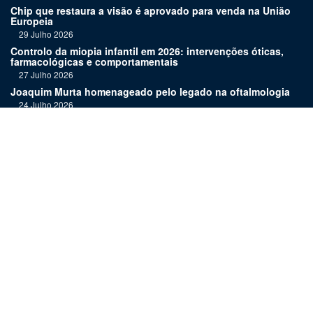
Chip que restaura a visão é aprovado para venda na União
Europeia
29 Julho 2026
Controlo da miopia infantil em 2026: intervenções óticas,
farmacológicas e comportamentais
27 Julho 2026
Joaquim Murta homenageado pelo legado na oftalmologia
24 Julho 2026
Nova terapia para Alzheimer vence Prémio Inovação
Bluepharma | UC
22 Julho 2026
"Diagnosticar bem exige tempo, repetição e alguma
humildade"
20 Julho 2026
Links:
Assinatura
Estatuto editorial
Revista
Media kit
Ficha técnica
Contactos