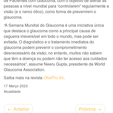
de Pacientes com Glaucoma, com o objetivo de alertar as
pessoas a nível mundial para “controlarem” regularmente a
visão (e o nervo ótico), como forma de prevenirem o
glaucoma.
“A Semana Mundial do Glaucoma é uma iniciativa única
que destaca o glaucoma como a principal causa de
cegueira irreversível em todo o mundo, mas pode ser
evitada. O diagnóstico e o tratamento imediatos do
glaucoma podem prevenir o comprometimento
desnecessário da visão; no entanto, muitos não sabem
que têm a doença ou podem não ter acesso aos cuidados
necessários”, assume Neeru Gupta,
presidente da World
Glaucoma Association.
Saiba mais na revista
OftalPro 60
.
17 Março 2023
Atualidade
←
Anterior
Próxima
→