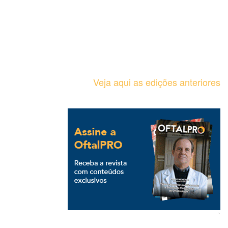
Veja aqui as edições anteriores
`