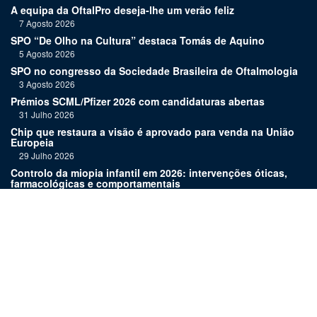
A equipa da OftalPro deseja-lhe um verão feliz
7 Agosto 2026
SPO “De Olho na Cultura” destaca Tomás de Aquino
5 Agosto 2026
SPO no congresso da Sociedade Brasileira de Oftalmologia
3 Agosto 2026
Prémios SCML/Pfizer 2026 com candidaturas abertas
31 Julho 2026
Chip que restaura a visão é aprovado para venda na União
Europeia
29 Julho 2026
Controlo da miopia infantil em 2026: intervenções óticas,
farmacológicas e comportamentais
27 Julho 2026
Joaquim Murta homenageado pelo legado na oftalmologia
24 Julho 2026
Nova terapia para Alzheimer vence Prémio Inovação
Bluepharma | UC
22 Julho 2026
Links: