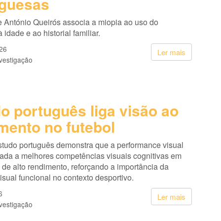
uguesas
e António Queirós associa a miopia ao uso do
 idade e ao historial familiar.
26
Ler mais
vestigação
o português liga visão ao
mento no futebol
tudo português demonstra que a performance visual
iada a melhores competências visuais cognitivas em
s de alto rendimento, reforçando a importância da
isual funcional no contexto desportivo.
6
Ler mais
vestigação