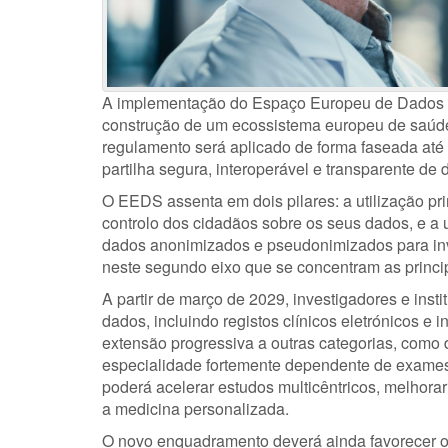
A implementação do Espaço Europeu de Dados 
construção de um ecossistema europeu de saúde
regulamento será aplicado de forma faseada até
partilha segura, interoperável e transparente d
O EEDS assenta em dois pilares: a utilização pr
controlo dos cidadãos sobre os seus dados, e a ut
dados anonimizados e pseudonimizados para inve
neste segundo eixo que se concentram as princip
A partir de março de 2029, investigadores e ins
dados, incluindo registos clínicos eletrónicos e
extensão progressiva a outras categorias, como
especialidade fortemente dependente de exames 
poderá acelerar estudos multicêntricos, melhora
a medicina personalizada.
O novo enquadramento deverá ainda favorecer o d