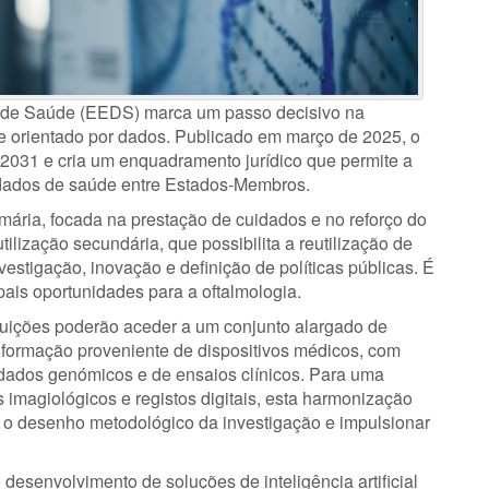
de Saúde (EEDS) marca um passo decisivo na
 orientado por dados. Publicado em março de 2025, o
 2031 e cria um enquadramento jurídico que permite a
e dados de saúde entre Estados-Membros.
imária, focada na prestação de cuidados e no reforço do
ilização secundária, que possibilita a reutilização de
stigação, inovação e definição de políticas públicas. É
ais oportunidades para a oftalmologia.
tituições poderão aceder a um conjunto alargado de
 informação proveniente de dispositivos médicos, com
 dados genómicos e de ensaios clínicos. Para uma
imagiológicos e registos digitais, esta harmonização
r o desenho metodológico da investigação e impulsionar
esenvolvimento de soluções de inteligência artificial