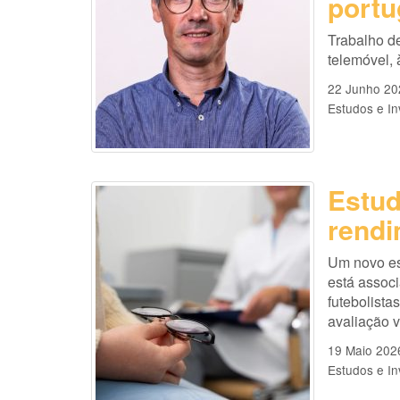
port
Trabalho d
telemóvel, à
22 Junho 20
Estudos e In
Estud
rendi
Um novo es
está assoc
futebolista
avaliação v
19 Maio 202
Estudos e In