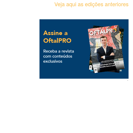
Veja aqui as edições anteriores
`