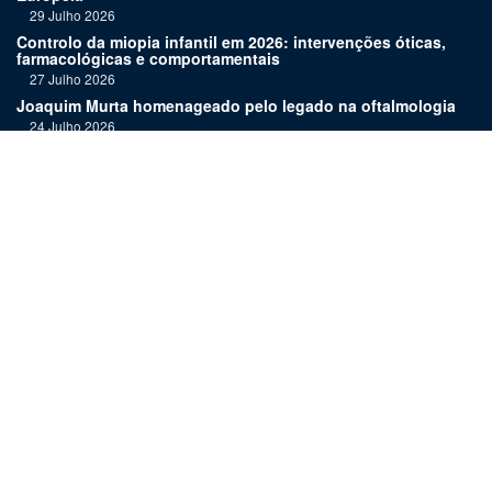
29 Julho 2026
Controlo da miopia infantil em 2026: intervenções óticas,
farmacológicas e comportamentais
27 Julho 2026
Joaquim Murta homenageado pelo legado na oftalmologia
24 Julho 2026
Nova terapia para Alzheimer vence Prémio Inovação
Bluepharma | UC
22 Julho 2026
"Diagnosticar bem exige tempo, repetição e alguma
humildade"
20 Julho 2026
Links:
Assinatura
Estatuto editorial
Revista
Media kit
Ficha técnica
Contactos
©
2026 OftalPro