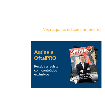
Veja aqui as edições anteriores
`