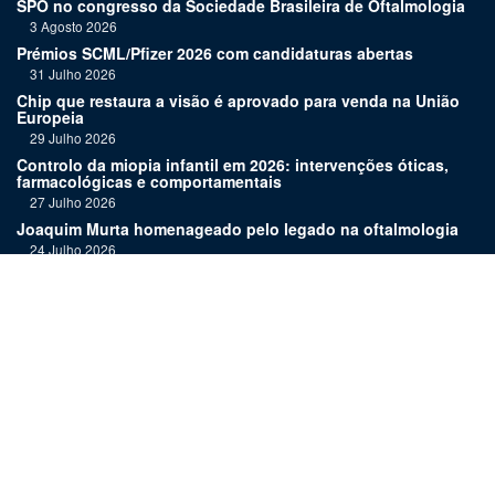
SPO no congresso da Sociedade Brasileira de Oftalmologia
3 Agosto 2026
Prémios SCML/Pfizer 2026 com candidaturas abertas
31 Julho 2026
Chip que restaura a visão é aprovado para venda na União
Europeia
29 Julho 2026
Controlo da miopia infantil em 2026: intervenções óticas,
farmacológicas e comportamentais
27 Julho 2026
Joaquim Murta homenageado pelo legado na oftalmologia
24 Julho 2026
Nova terapia para Alzheimer vence Prémio Inovação
Bluepharma | UC
22 Julho 2026
"Diagnosticar bem exige tempo, repetição e alguma
humildade"
20 Julho 2026
Links:
Assinatura
Estatuto editorial