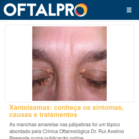
Xantelasmas: conheça os sintomas,
causas e tratamentos
As manchas amarelas nas pálpebras foi um tópico
abordado pela Clínica Oftalmológica Dr. Rui Avelino
Resende numa publicação online.