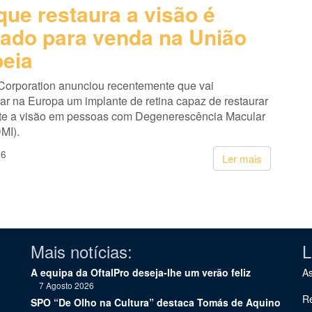
que restaura a visão é
ado para venda na União
eia
Corporation anunciou recentemente que vai
ar na Europa um implante de retina capaz de restaurar
te a visão em pessoas com Degenerescência Macular
MI).
26
Ler mais
Mais notícias:
L
A equipa da OftalPro deseja-lhe um verão feliz
As
7 Agosto 2026
Re
SPO “De Olho na Cultura” destaca Tomás de Aquino