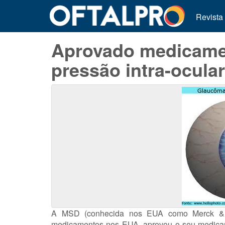
Revista
Aprovado medicamen
pressão intra-ocular
A MSD (conhecida nos EUA como Merck & C
medicamentos nos EUA, aprovou o seu medicamen