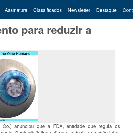
Assinatura
Classificados
Newsletter
Destaque
Cont
to para reduzir a
o.) anunciou que a FDA, entidade que regula os
to Zioptan® (tafluprost) para reduzir a pressão intra-