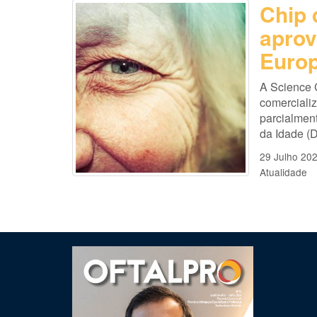
Chip 
aprov
Europ
A Science 
comercializ
parcialmen
da Idade (D
29 Julho 20
Atualidade