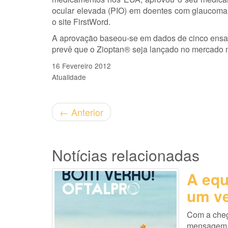
ocular elevada (PIO) em doentes com glaucoma 
o site FirstWord.
A aprovação baseou-se em dados de cinco ensai
prevê que o Zioptan® seja lançado no mercado 
16 Fevereiro 2012
Atualidade
←
Anterior
Notícias relacionadas
A equ
um ve
Com a cheg
mensagem es