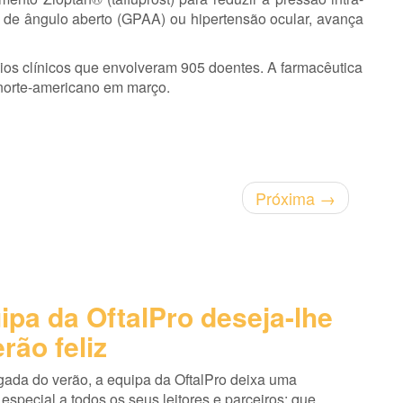
de ângulo aberto (GPAA) ou hipertensão ocular, avança
os clínicos que envolveram 905 doentes. A farmacêutica
norte-americano em março.
Próxima
→
ipa da OftalPro deseja-lhe
rão feliz
ada do verão, a equipa da OftalPro deixa uma
pecial a todos os seus leitores e parceiros: que