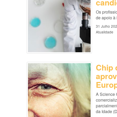
candi
Os profissi
de apoio à
31 Julho 20
Atualidade
Chip 
aprov
Europ
A Science 
comercializ
parcialmen
da Idade (D