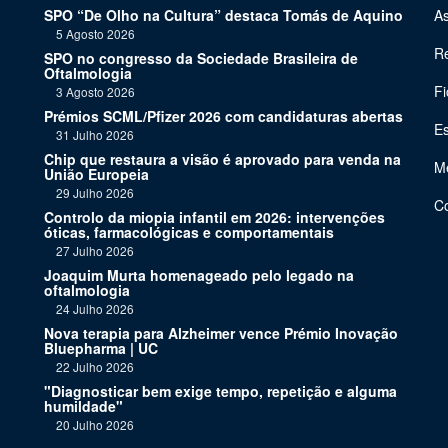
SPO “De Olho na Cultura” destaca Tomás de Aquino
As
5 Agosto 2026
Re
SPO no congresso da Sociedade Brasileira de
Oftalmologia
Fi
3 Agosto 2026
Prémios SCML/Pfizer 2026 com candidaturas abertas
Es
31 Julho 2026
Chip que restaura a visão é aprovado para venda na
Me
União Europeia
29 Julho 2026
C
Controlo da miopia infantil em 2026: intervenções
óticas, farmacológicas e comportamentais
27 Julho 2026
Joaquim Murta homenageado pelo legado na
oftalmologia
24 Julho 2026
Nova terapia para Alzheimer vence Prémio Inovação
Bluepharma | UC
22 Julho 2026
"Diagnosticar bem exige tempo, repetição e alguma
humildade"
20 Julho 2026