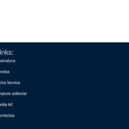
inks:
sinatura
vista
cha técnica
tatuto editorial
dia kit
ontactos