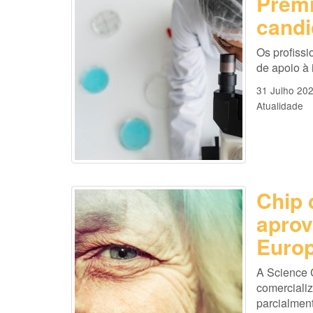
Prémi
candi
Os profissi
de apoio à
31 Julho 20
Atualidade
Chip 
aprov
Europ
A Science 
comercializ
parcialmen