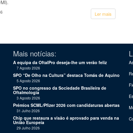
MI).
26
Ler mais
Mais notícias:
L
A equipa da OftalPro deseja-lhe um verão feliz
As
7 Agosto 2026
Re
SPO “De Olho na Cultura” destaca Tomás de Aquino
5 Agosto 2026
Fi
SPO no congresso da Sociedade Brasileira de
Oftalmologia
Es
3 Agosto 2026
Prémios SCML/Pfizer 2026 com candidaturas abertas
Me
31 Julho 2026
Chip que restaura a visão é aprovado para venda na
C
União Europeia
29 Julho 2026