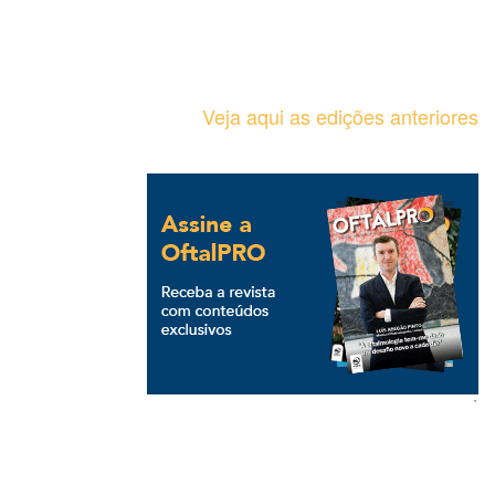
Veja aqui as edições anteriores
`