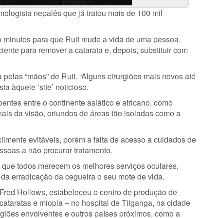
mologista nepalês que já tratou mais de 100 mil
 minutos para que Ruit mude a vida de uma pessoa.
ente para remover a catarata e, depois, substituir com
 pelas “mãos” de Ruit. “Alguns cirurgiões mais novos até
ta àquele ‘site’ noticioso.
oentes entre o continente asiático e africano, como
nais da visão, oriundos de áreas tão isoladas como a
ilmente evitáveis, porém a falta de acesso a cuidados de
soas a não procurar tratamento.
que todos merecem os melhores serviços oculares,
da erradicação da cegueira o seu mote de vida.
 Fred Hollows, estabeleceu o centro de produção de
 cataratas e miopia – no hospital de Tilganga, na cidade
giões envolventes e outros países próximos, como a