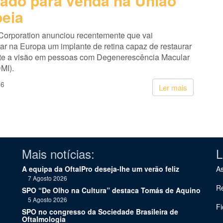
ado para venda na União
eia
Corporation anunciou recentemente que vai
ar na Europa um implante de retina capaz de restaurar
te a visão em pessoas com Degenerescência Macular
MI).
26
Ler mais
Mais notícias:
L
A equipa da OftalPro deseja-lhe um verão feliz
As
7 Agosto 2026
Re
SPO “De Olho na Cultura” destaca Tomás de Aquino
5 Agosto 2026
Fi
SPO no congresso da Sociedade Brasileira de
Oftalmologia