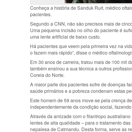
Conheça a história de Sanduk Ruit, médico oftal
pacientes.
Segundo a CNN, não são precisos mais de cinco
Uma pequena incisão no olho do paciente é sufici
uma lente artificial de baixo custo.
Há pacientes que veem pela primeira vez na vida
o fazem mais rápido”, disse o médico oftalmologis
Em 30 anos de carreira, tratou mais de 100 mil d
também ensinou a sua técnica a outros profissio
Coreia do Norte.
A maior parte dos pacientes sofre de doenças fac
saúde primários e a pobreza condenam estas pes
Este homem de 59 anos move-se pela crença de 
independentemente da condição social, fazendo 
Através da amizade com o filantropo australiano
lentes de alta qualidade – para o tratamento das
nepalesa de Catmandu. Desta forma, serve as re