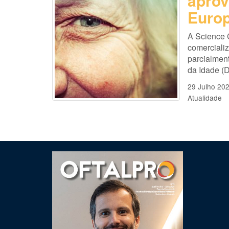
aprov
Europ
A Science 
comercializ
parcialmen
da Idade (D
29 Julho 20
Atualidade