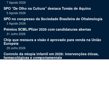
7 Agosto 2026
SPO “De Olho na Cultura” destaca Tomás de Aquino
5 Agosto 2026
SPO no congresso da Sociedade Brasileira de Oftalmologia
3 Agosto 2026
Prémios SCML/Pfizer 2026 com candidaturas abertas
31 Julho 2026
Chip que restaura a visão é aprovado para venda na União
Europeia
29 Julho 2026
Controlo da miopia infantil em 2026: intervenções óticas,
farmacológicas e comportamentais
27 Julho 2026
Joaquim Murta homenageado pelo legado na oftalmologia
24 Julho 2026
Nova terapia para Alzheimer vence Prémio Inovação
Bluepharma | UC
22 Julho 2026
Links:
Assinatura
Estatuto editorial