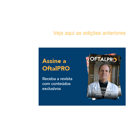
Veja aqui as edições anteriores
`