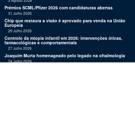
3 Agosto 2026
Prémios SCML/Pfizer 2026 com candidaturas abertas
31 Julho 2026
Chip que restaura a visão é aprovado para venda na União
Europeia
29 Julho 2026
Controlo da miopia infantil em 2026: intervenções óticas,
farmacológicas e comportamentais
27 Julho 2026
Joaquim Murta homenageado pelo legado na oftalmologia
24 Julho 2026
Nova terapia para Alzheimer vence Prémio Inovação
Bluepharma | UC
22 Julho 2026
"Diagnosticar bem exige tempo, repetição e alguma
humildade"
20 Julho 2026
Links:
Assinatura
Estatuto editorial
Revista
Media kit