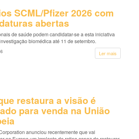
os SCML/Pfizer 2026 com
daturas abertas
onais de saúde podem candidatar-se a esta iniciativa
 investigação biomédica até 11 de setembro.
26
Ler mais
que restaura a visão é
ado para venda na União
eia
Corporation anunciou recentemente que vai
ar na Europa um implante de retina capaz de restaurar