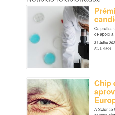
Prémi
candi
Os profissi
de apoio à
31 Julho 20
Atualidade
Chip 
aprov
Europ
A Science 
comercializ