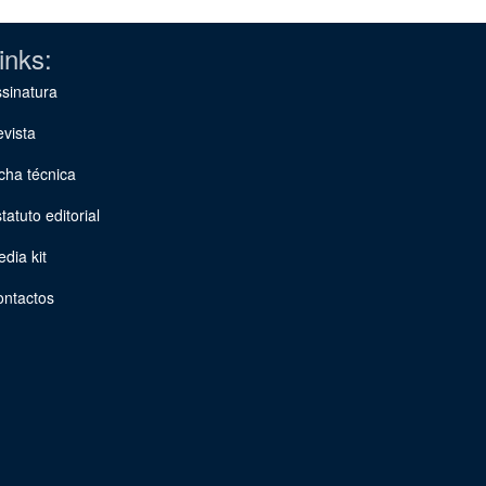
inks:
sinatura
vista
cha técnica
tatuto editorial
dia kit
ontactos