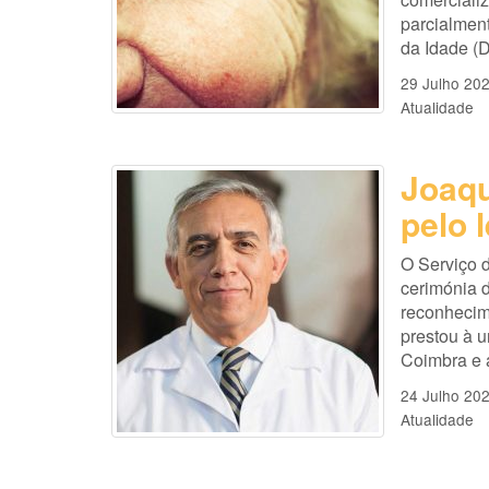
parcialmen
da Idade (D
29 Julho 20
Atualidade
Joaq
pelo 
O Serviço 
cerimónia 
reconhecime
prestou à 
Coimbra e 
24 Julho 20
Atualidade