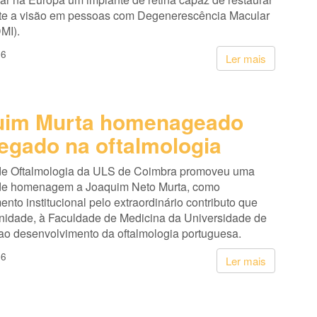
te a visão em pessoas com Degenerescência Macular
MI).
26
Ler mais
uim Murta homenageado
legado na oftalmologia
de Oftalmologia da ULS de Coimbra promoveu uma
de homenagem a Joaquim Neto Murta, como
nto institucional pelo extraordinário contributo que
unidade, à Faculdade de Medicina da Universidade de
ao desenvolvimento da oftalmologia portuguesa.
26
Ler mais