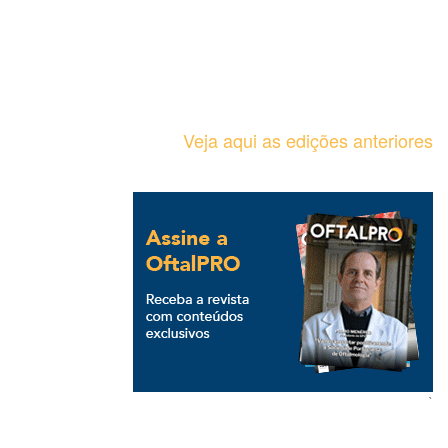
Veja aqui as edições anteriores
`