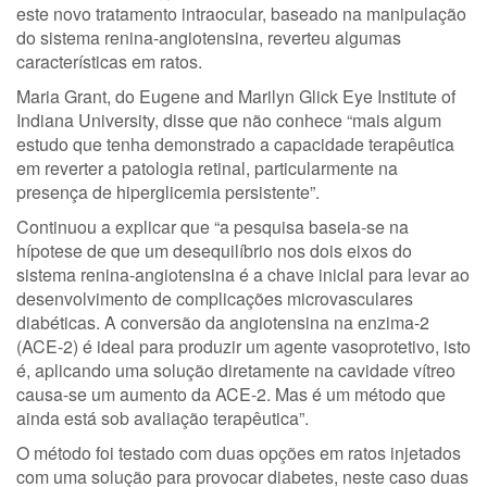
este novo tratamento intraocular, baseado na manipulação
do sistema renina-angiotensina, reverteu algumas
características em ratos.
Maria Grant, do Eugene and Marilyn Glick Eye Institute of
Indiana University, disse que não conhece “mais algum
estudo que tenha demonstrado a capacidade terapêutica
em reverter a patologia retinal, particularmente na
presença de hiperglicemia persistente”.
Continuou a explicar que “a pesquisa baseia-se na
hípotese de que um desequilíbrio nos dois eixos do
sistema renina-angiotensina é a chave inicial para levar ao
desenvolvimento de complicações microvasculares
diabéticas. A conversão da angiotensina na enzima-2
(ACE-2) é ideal para produzir um agente vasoprotetivo, isto
é, aplicando uma solução diretamente na cavidade vítreo
causa-se um aumento da ACE-2. Mas é um método que
ainda está sob avaliação terapêutica”.
O método foi testado com duas opções em ratos injetados
com uma solução para provocar diabetes, neste caso duas