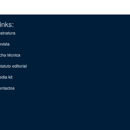
inks:
sinatura
vista
cha técnica
tatuto editorial
dia kit
ontactos