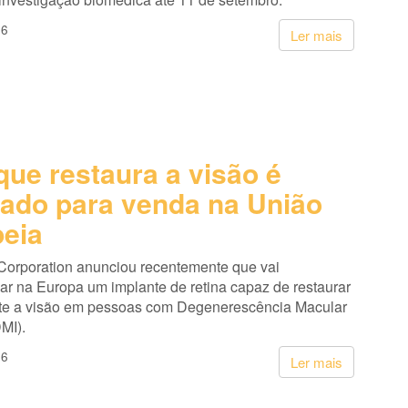
26
Ler mais
que restaura a visão é
ado para venda na União
eia
Corporation anunciou recentemente que vai
ar na Europa um implante de retina capaz de restaurar
te a visão em pessoas com Degenerescência Macular
MI).
26
Ler mais