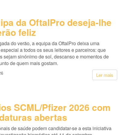
ipa da OftalPro deseja-lhe
rão feliz
ada do verão, a equipa da OftalPro deixa uma
pecial a todos os seus leitores e parceiros: que
s sejam sinónimo de sol, descanso e momentos de
junto de quem mais gostam.
26
Ler mais
os SCML/Pfizer 2026 com
daturas abertas
onais de saúde podem candidatar-se a esta iniciativa
 investigação biomédica até 11 de setembro.