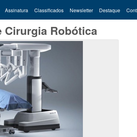
Assinatura
Classificados
Newsletter
Destaque
Cont
 Cirurgia Robótica