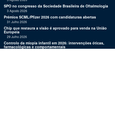
SPO no congresso da Sociedade Brasileira de Oftalmologia
3 Agosto 2026
Prémios SCML/Pfizer 2026 com candidaturas abertas
31 Julho 2026
Chip que restaura a visão é aprovado para venda na União
Europeia
29 Julho 2026
Controlo da miopia infantil em 2026: intervenções óticas,
farmacológicas e comportamentais
27 Julho 2026
Joaquim Murta homenageado pelo legado na oftalmologia
24 Julho 2026
Nova terapia para Alzheimer vence Prémio Inovação
Bluepharma | UC
22 Julho 2026
Links:
Assinatura
Estatuto editorial
Revista
Media kit